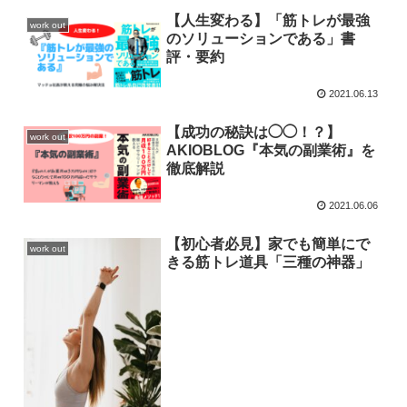
【人生変わる】「筋トレが最強
work out
のソリューションである」書
評・要約
2021.06.13
【成功の秘訣は◯◯！？】
work out
AKIOBLOG『本気の副業術』を
徹底解説
2021.06.06
【初心者必見】家でも簡単にで
work out
きる筋トレ道具「三種の神器」