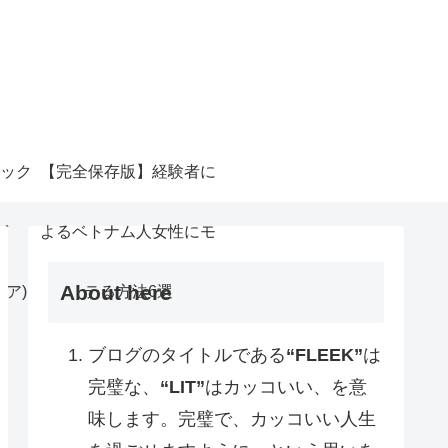
ック
【完全保存版】経験者に
ガ
よるベトナム人女性にモ
About here
リア)
テる方法6選
ブログのタイトルである
“FLEEK”
は
完璧な、
“LIT”
はカッコいい、を意
味します。完璧で、カッコいい人生