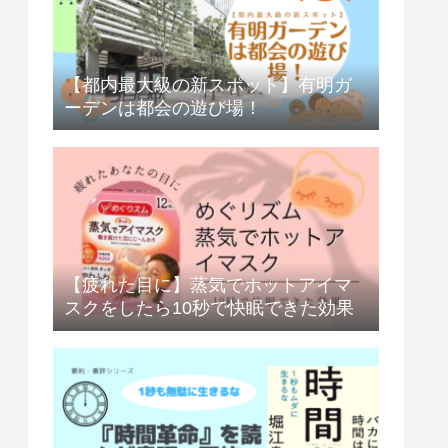
【都内最大級の新スポット】有明ガ
ーデンは都会の遊び場！
【疲れた目に】蒸気でホットアイマ
スクをしたら10秒で快眠できた効果