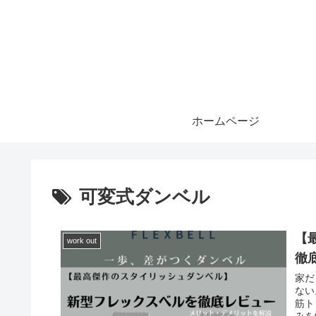
ホームページ
可変式ダンベル
【
work out
徹
家だ
ない
筋ト
みを解