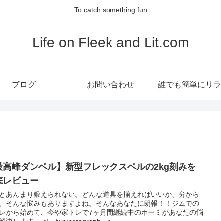
To catch something fun
Life on Fleek and Lit.com
ブログ
お問い合わせ
誰でも簡単にリラ
ス！食べるヨ
『RECLIA(レク
最高峰ダンベル】新型フレックスベルの2kg刻みを
CBDグミ』
底レビュー
とあんまり鍛えられない。どんな道具を揃えればいいか、分から
。そんな悩みもありますよね。そんなあなたに朗報！！ジムでの
レから始めて、今や家トレで7ヶ月間継続中のホーミがあなたの悩
決します。 <!-- /wp:paragraph -->