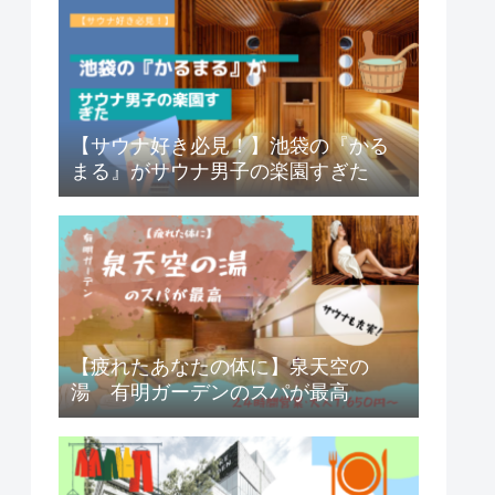
【サウナ好き必見！】池袋の『かる
まる』がサウナ男子の楽園すぎた
【疲れたあなたの体に】泉天空の
湯 有明ガーデンのスパが最高