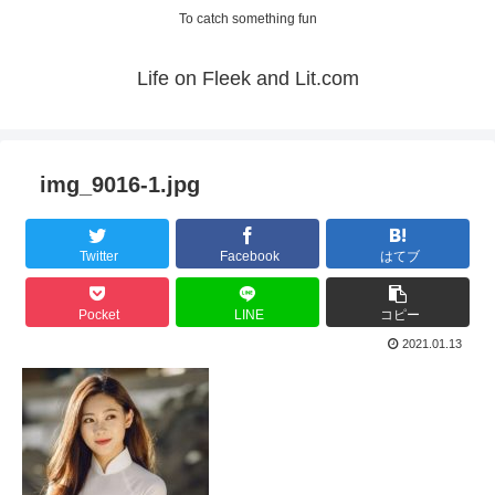
To catch something fun
Life on Fleek and Lit.com
img_9016-1.jpg
Twitter
Facebook
はてブ
Pocket
LINE
コピー
2021.01.13