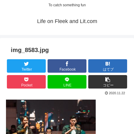
To catch something fun
Life on Fleek and Lit.com
img_8583.jpg
Twitter
Facebook
はてブ
Pocket
LINE
コピー
2020.11.22