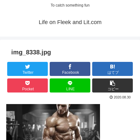
To catch something fun
Life on Fleek and Lit.com
img_8338.jpg
Twitter
Facebook
はてブ
Pocket
LINE
コピー
2020.08.30