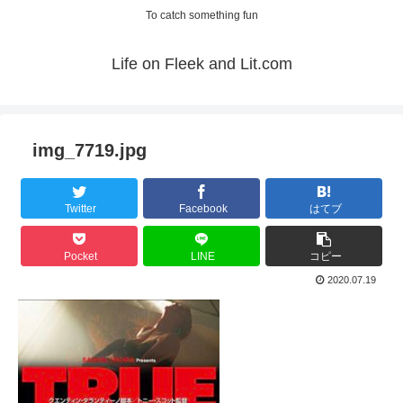
To catch something fun
Life on Fleek and Lit.com
img_7719.jpg
Twitter
Facebook
はてブ
Pocket
LINE
コピー
2020.07.19