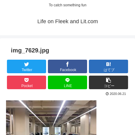
To catch something fun
Life on Fleek and Lit.com
img_7629.jpg
Twitter
Facebook
はてブ
Pocket
LINE
コピー
2020.06.21