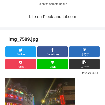
To catch something fun
Life on Fleek and Lit.com
img_7589.jpg
Twitter
Facebook
はてブ
Pocket
LINE
コピー
2020.06.14