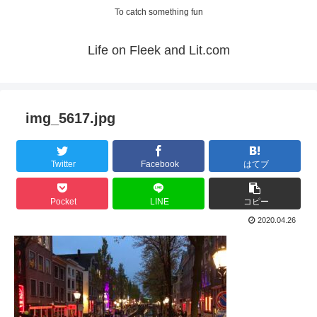
To catch something fun
Life on Fleek and Lit.com
img_5617.jpg
Twitter
Facebook
はてブ
Pocket
LINE
コピー
2020.04.26