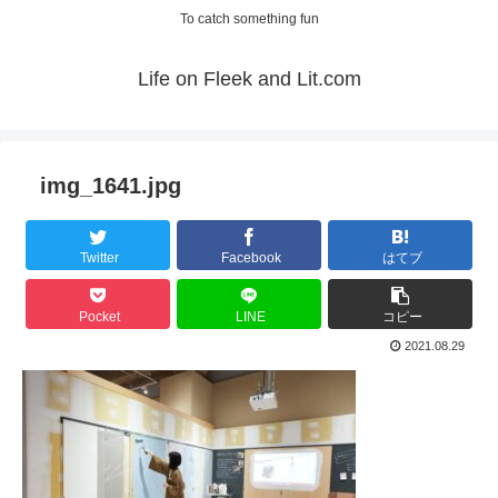
To catch something fun
Life on Fleek and Lit.com
img_1641.jpg
Twitter
Facebook
はてブ
Pocket
LINE
コピー
2021.08.29