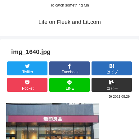
To catch something fun
Life on Fleek and Lit.com
img_1640.jpg
Twitter
Facebook
はてブ
Pocket
LINE
コピー
2021.08.29