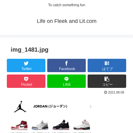
To catch something fun
Life on Fleek and Lit.com
img_1481.jpg
Twitter
Facebook
はてブ
Pocket
LINE
コピー
2021.08.09