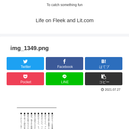
To catch something fun
Life on Fleek and Lit.com
img_1349.png
Twitter
Facebook
はてブ
Pocket
LINE
コピー
2021.07.27