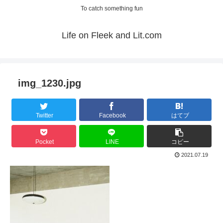
To catch something fun
Life on Fleek and Lit.com
img_1230.jpg
Twitter
Facebook
はてブ
Pocket
LINE
コピー
2021.07.19