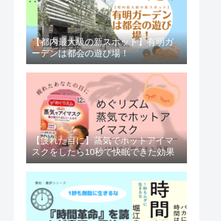
【都内最大級の新スポット】有明ガ
ーデンは都会の遊び場！
【疲れた目に】蒸気でホットアイマ
スクをしたら10秒で快眠できた効果