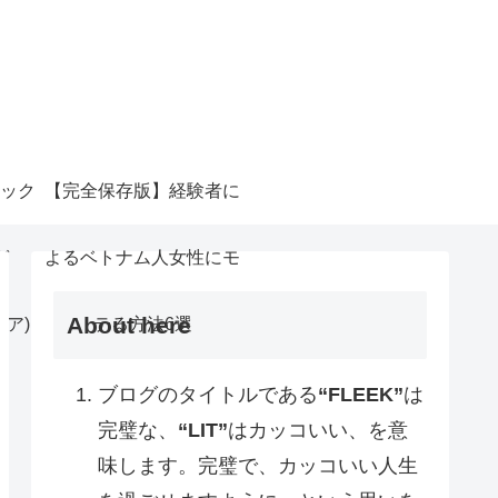
ック
【完全保存版】経験者に
ガ
よるベトナム人女性にモ
About here
リア)
テる方法6選
ブログのタイトルである
“FLEEK”
は
完璧な、
“LIT”
はカッコいい、を意
味します。完璧で、カッコいい人生