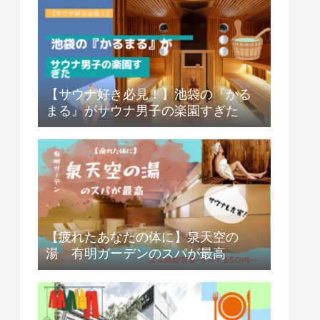
【サウナ好き必見！】池袋の『かる
まる』がサウナ男子の楽園すぎた
【疲れたあなたの体に】泉天空の
湯 有明ガーデンのスパが最高