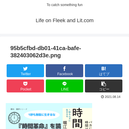
To catch something fun
Life on Fleek and Lit.com
95b5cfbd-db01-41ca-bafe-
382403062d3e.png
Twitter
Facebook
はてブ
Pocket
LINE
コピー
2021.08.14