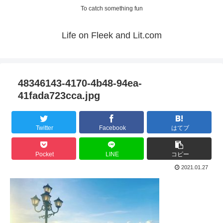
To catch something fun
Life on Fleek and Lit.com
48346143-4170-4b48-94ea-
41fada723cca.jpg
Twitter
Facebook
はてブ
Pocket
LINE
コピー
2021.01.27