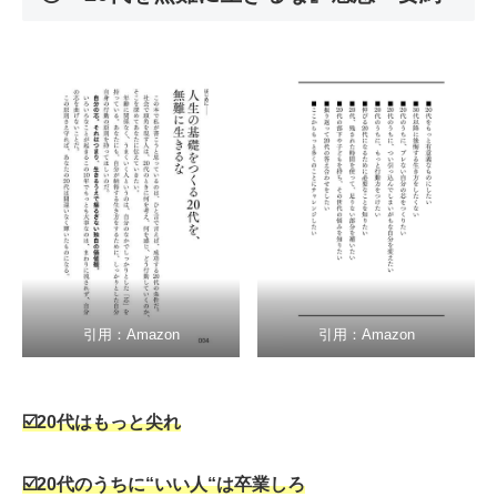
引用：Amazon
引用：Amazon
☑️20
代はもっと尖れ
☑️20
代のうちに
“
いい人
“
は卒業しろ