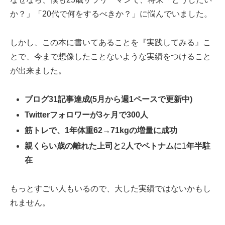
か？」「20代で何をするべきか？」に悩んでいました。
しかし、この本に書いてあることを『実践してみる』こ
とで、今まで想像したことないような実績をつけること
が出来ました。
ブログ
31
記事達成
(5
月から週
1
ペースで更新中
)
Twitter
フォロワーが
3
ヶ月で
300
人
筋トレ
で
、
1
年体重
62→71kg
の増量に成功
親くらい歳の離れた上司と
2
人でベトナムに
1
年半駐
在
もっとすごい人もいるので、大した実績ではないかもし
れません。