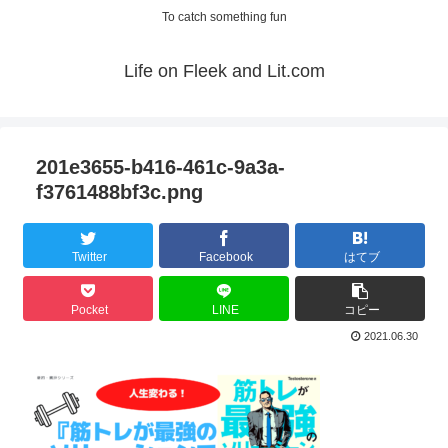
To catch something fun
Life on Fleek and Lit.com
201e3655-b416-461c-9a3a-
f3761488bf3c.png
Twitter
Facebook
はてブ
Pocket
LINE
コピー
2021.06.30