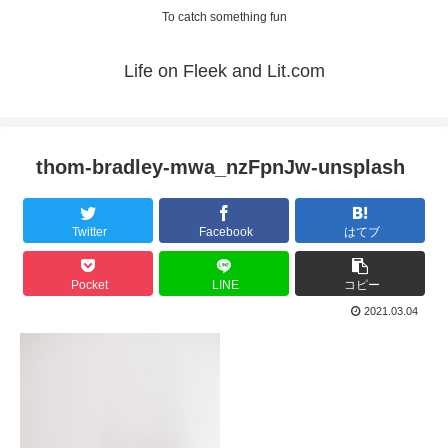
To catch something fun
Life on Fleek and Lit.com
thom-bradley-mwa_nzFpnJw-unsplash
Twitter
Facebook
はてブ
Pocket
LINE
コピー
2021.03.04