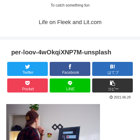
To catch something fun
Life on Fleek and Lit.com
per-loov-4wOkqiXNP7M-unsplash
Twitter
Facebook
はてブ
Pocket
LINE
コピー
2021.06.29