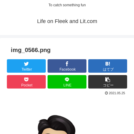
To catch something fun
Life on Fleek and Lit.com
img_0566.png
Twitter
Facebook
はてブ
Pocket
LINE
コピー
2021.05.25