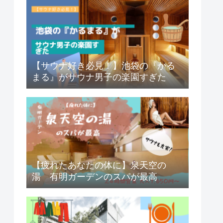
【サウナ好き必見！】池袋の『かる
まる』がサウナ男子の楽園すぎた
【疲れたあなたの体に】泉天空の
湯 有明ガーデンのスパが最高