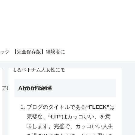
ック
【完全保存版】経験者に
ガ
よるベトナム人女性にモ
About here
リア)
テる方法6選
ブログのタイトルである
“FLEEK”
は
完璧な、
“LIT”
はカッコいい、を意
味します。完璧で、カッコいい人生