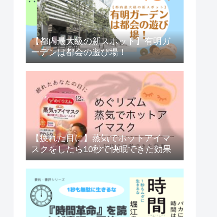
【都内最大級の新スポット】有明ガ
ーデンは都会の遊び場！
【疲れた目に】蒸気でホットアイマ
スクをしたら10秒で快眠できた効果