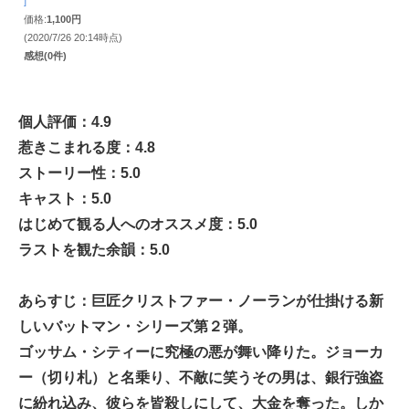
]
価格:
1,100円
(2020/7/26 20:14時点)
感想(0件)
個人評価：4.9
惹きこまれる度：4.8
ストーリー性：5.0
キャスト：5.0
はじめて観る人へのオススメ度：5.0
ラストを観た余韻：5.0
あらすじ：巨匠クリストファー・ノーランが仕掛ける新
しいバットマン・シリーズ第２弾。
ゴッサム・シティーに究極の悪が舞い降りた。ジョーカ
ー（切り札）と名乗り、不敵に笑うその男は、銀行強盗
に紛れ込み、彼らを皆殺しにして、大金を奪った。しか