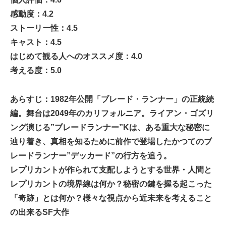
感動度：4.2
ストーリー性：4.5
キャスト：4.5
はじめて観る人へのオススメ度：4.0
考える度：5.0
あらすじ：1982年公開「ブレード・ランナー」の正統続
編。舞台は2049年のカリフォルニア。ライアン・ゴズリ
ング演じる”ブレードランナー”Kは、ある重大な秘密に
辿り着き、真相を知るために前作で登場したかつてのブ
レードランナー”デッカード”の行方を追う。
レプリカントが作られて支配しようとする世界・人間と
レプリカントの境界線は何か？秘密の鍵を握る起こった
「奇跡」とは何か？様々な視点から近未来を考えること
の出来るSF大作