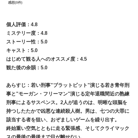
感想(0件)
個人評価：4.8
ミステリー度：4.8
ストーリー性：5.0
キャスト：5.0
はじめて観る人へのオススメ度：4.5
観た後の余韻：5.0
あらすじ：若い刑事”ブラットピット”演じる若き青年刑
事と”モーガン・フリーマン”演じる定年退職間近の熟練
刑事によるサスペンス。2人が追うのは、明晰な頭脳を
持つしたたかで凶悪な連続殺人樹。男は、七つの大罪に
該当する者を狙い、おぞましいゲームを繰り出す。
終始重い空気とともに走る緊張感、そしてクライマック
スの最後の最後まで目が離せない。