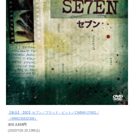
【新品】【BD】セブン／ブラッド・ピット／CWBAY-27602／
（4988135832306）
価格:
2,619円
(2020/7/26 20:13時点)