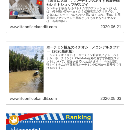
【若者に人気！】ホーチミンのおすすめ最先端
セレクトショップがスゴイ
シンチャオ❕あなたはベトナムでのファッションといえ
ば、何を思い浮かべますか？伝統衣装のアオザイや、サ
ンダルにTシャツ・短パンだと思いますよね。実は、世界
屈指のファッション生産地としても有名なベトナムで
は、若者のあい...
www.lifeonfleekandlit.com
2020.06.21
ホーチミン観光のイチオシ！メコンデルタツア
ー（2020最新版）
シンチャオ！今日は、ホーチミン駐在員による、ベト
ナム・ホーチミン(Ho Chi Minh)近郊のおすすめ観光スポ
ットについて、紹介させていただきます！ 今回は第1
弾！ベトナムの南部都市ホーチミン(HCM)から日帰りで行
けるおすす...
www.lifeonfleekandlit.com
2020.05.03