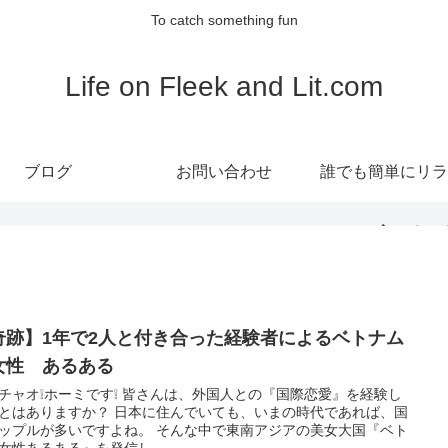
To catch something fun
Life on Fleek and Lit.com
ブログ
お問い合わせ
誰でも簡単にリラ
ス！食べるヨ
『RECLIA(レク
奇跡】1年で2人と付き合った経験者によるベトナム
CBDグミ』
女性 あるある
チャオ❕ホーミです❕ 皆さんは、外国人との『国際恋愛』を経験し
とはありますか？ 日本に住んでいても、いまの時代であれば、国
ップルが多いですよね。 そんな中で東南アジアの美女大国『ベト
女性あるある』を発信し...