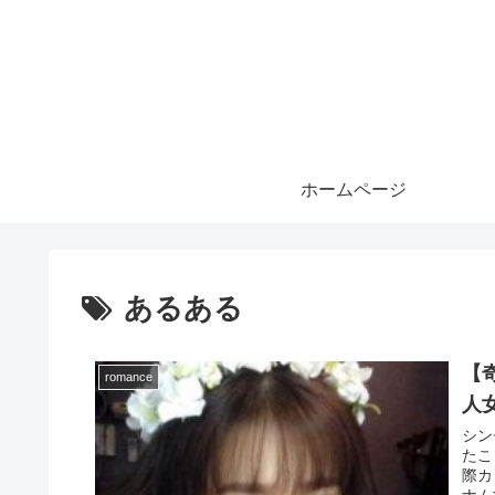
ホームページ
あるある
【
romance
人
シン
たこ
際カ
ナム