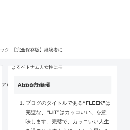
ック
【完全保存版】経験者に
ガ
よるベトナム人女性にモ
About here
リア)
テる方法6選
ブログのタイトルである
“FLEEK”
は
完璧な、
“LIT”
はカッコいい、を意
味します。完璧で、カッコいい人生