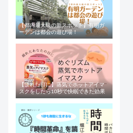
【都内最大級の新スポット】有明ガ
ーデンは都会の遊び場！
【疲れた目に】蒸気でホットアイマ
スクをしたら10秒で快眠できた効果