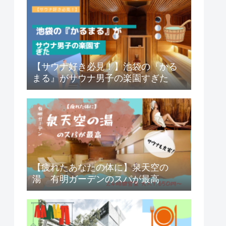
【サウナ好き必見！】池袋の『かる
まる』がサウナ男子の楽園すぎた
【疲れたあなたの体に】泉天空の
湯 有明ガーデンのスパが最高